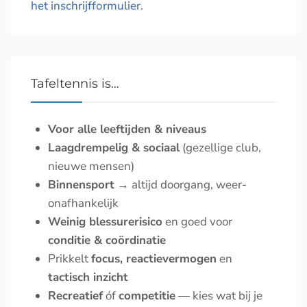
het inschrijfformulier
.
Tafeltennis is…
Voor alle leeftijden & niveaus
Laagdrempelig & sociaal
(gezellige club,
nieuwe mensen)
Binnen­sport
→ altijd doorgang, weer-
onafhankelijk
Weinig blessurerisico
en goed voor
conditie & coördinatie
Prikkelt
focus, reactievermogen
en
tactisch inzicht
Recreatief
óf
competitie
— kies wat bij je